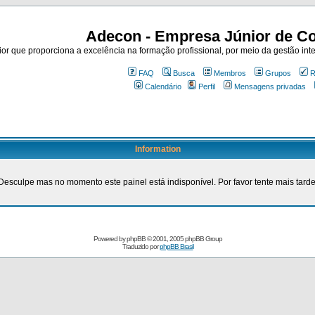
Adecon - Empresa Júnior de Co
r que proporciona a excelência na formação profissional, por meio da gestão inte
FAQ
Busca
Membros
Grupos
R
Calendário
Perfil
Mensagens privadas
Information
Desculpe mas no momento este painel está indisponível. Por favor tente mais tarde
Powered by
phpBB
© 2001, 2005 phpBB Group
Traduzido por
phpBB Brasil