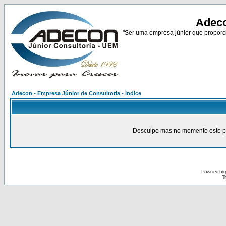
Adeco
"Ser uma empresa júnior que proporci
Adecon - Empresa Júnior de Consultoria - Índice
Desculpe mas no momento este pain
Powered by
Tr