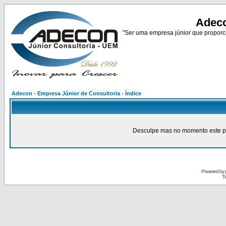
Adeco
"Ser uma empresa júnior que proporci
Adecon - Empresa Júnior de Consultoria - Índice
Desculpe mas no momento este pain
Powered by
Tr