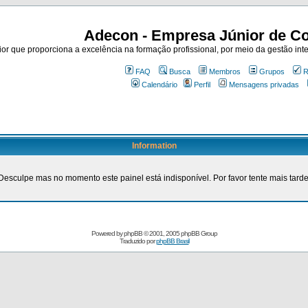
Adecon - Empresa Júnior de Co
r que proporciona a excelência na formação profissional, por meio da gestão inte
FAQ
Busca
Membros
Grupos
R
Calendário
Perfil
Mensagens privadas
Information
Desculpe mas no momento este painel está indisponível. Por favor tente mais tarde
Powered by
phpBB
© 2001, 2005 phpBB Group
Traduzido por
phpBB Brasil