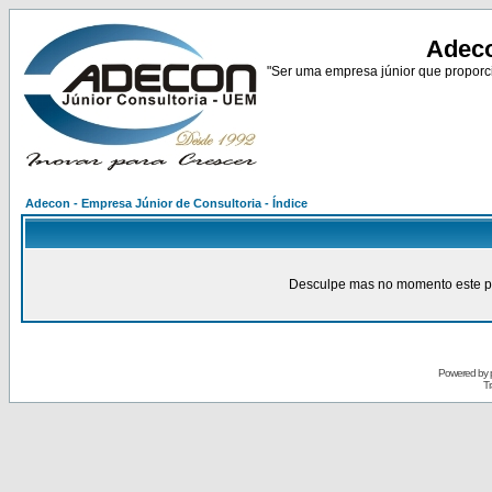
Adeco
"Ser uma empresa júnior que proporci
Adecon - Empresa Júnior de Consultoria - Índice
Desculpe mas no momento este pain
Powered by
Tr