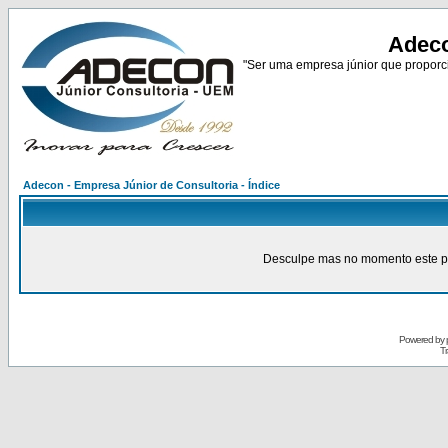
Adeco
"Ser uma empresa júnior que proporci
Adecon - Empresa Júnior de Consultoria - Índice
Desculpe mas no momento este pain
Powered by
Tr