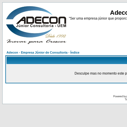
Adeco
"Ser uma empresa júnior que proporci
Adecon - Empresa Júnior de Consultoria - Índice
Desculpe mas no momento este pain
Powered by
Tr