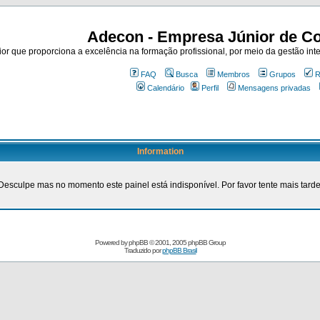
Adecon - Empresa Júnior de Co
r que proporciona a excelência na formação profissional, por meio da gestão inte
FAQ
Busca
Membros
Grupos
R
Calendário
Perfil
Mensagens privadas
Information
Desculpe mas no momento este painel está indisponível. Por favor tente mais tarde
Powered by
phpBB
© 2001, 2005 phpBB Group
Traduzido por
phpBB Brasil