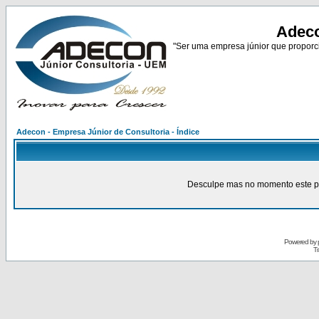
Adeco
"Ser uma empresa júnior que proporci
Adecon - Empresa Júnior de Consultoria - Índice
Desculpe mas no momento este pain
Powered by
Tr