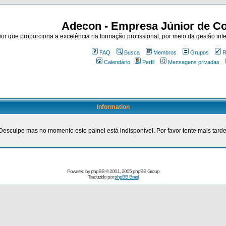
Adecon - Empresa Júnior de Co
r que proporciona a excelência na formação profissional, por meio da gestão inte
FAQ
Busca
Membros
Grupos
R
Calendário
Perfil
Mensagens privadas
Information
Desculpe mas no momento este painel está indisponível. Por favor tente mais tarde
Powered by
phpBB
© 2001, 2005 phpBB Group
Traduzido por
phpBB Brasil