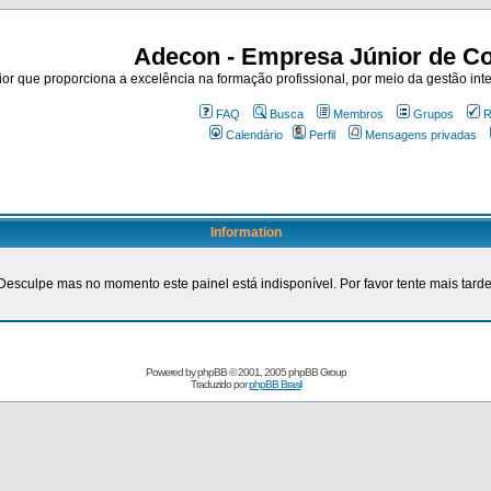
Adecon - Empresa Júnior de Co
r que proporciona a excelência na formação profissional, por meio da gestão inte
FAQ
Busca
Membros
Grupos
R
Calendário
Perfil
Mensagens privadas
Information
Desculpe mas no momento este painel está indisponível. Por favor tente mais tarde
Powered by
phpBB
© 2001, 2005 phpBB Group
Traduzido por
phpBB Brasil