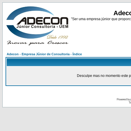
Adeco
"Ser uma empresa júnior que proporci
Adecon - Empresa Júnior de Consultoria - Índice
Desculpe mas no momento este pain
Powered by
Tr