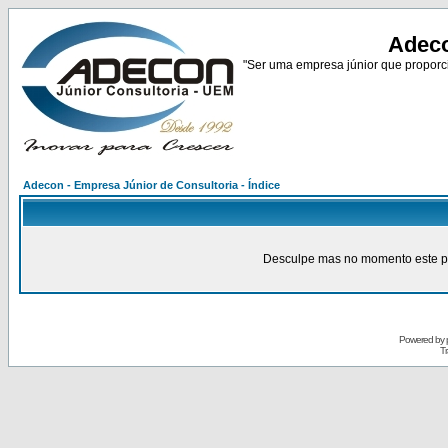
Adeco
"Ser uma empresa júnior que proporci
Adecon - Empresa Júnior de Consultoria - Índice
Desculpe mas no momento este pain
Powered by
Tr