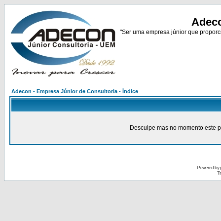
Adeco
"Ser uma empresa júnior que proporci
Adecon - Empresa Júnior de Consultoria - Índice
Desculpe mas no momento este pain
Powered by
Tr