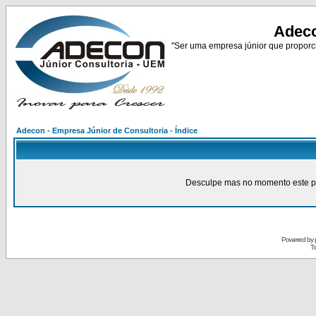
Adeco
"Ser uma empresa júnior que proporci
Adecon - Empresa Júnior de Consultoria - Índice
Desculpe mas no momento este pain
Powered by
Tr