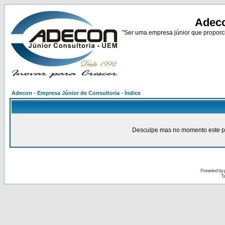
Adeco
"Ser uma empresa júnior que proporci
Adecon - Empresa Júnior de Consultoria - Índice
Desculpe mas no momento este pain
Powered by
Tr