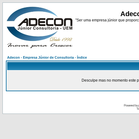
Adeco
"Ser uma empresa júnior que proporci
Adecon - Empresa Júnior de Consultoria - Índice
Desculpe mas no momento este pain
Powered by
Tr