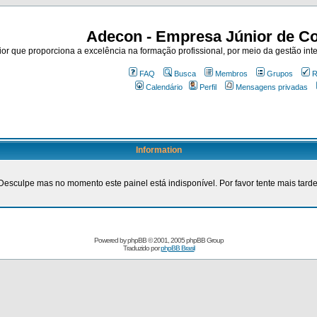
Adecon - Empresa Júnior de Co
r que proporciona a excelência na formação profissional, por meio da gestão inte
FAQ
Busca
Membros
Grupos
R
Calendário
Perfil
Mensagens privadas
Information
Desculpe mas no momento este painel está indisponível. Por favor tente mais tarde
Powered by
phpBB
© 2001, 2005 phpBB Group
Traduzido por
phpBB Brasil