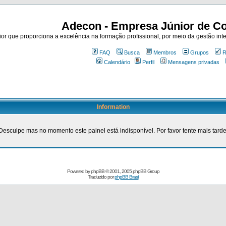
Adecon - Empresa Júnior de Co
r que proporciona a excelência na formação profissional, por meio da gestão inte
FAQ
Busca
Membros
Grupos
R
Calendário
Perfil
Mensagens privadas
Information
Desculpe mas no momento este painel está indisponível. Por favor tente mais tarde
Powered by
phpBB
© 2001, 2005 phpBB Group
Traduzido por
phpBB Brasil