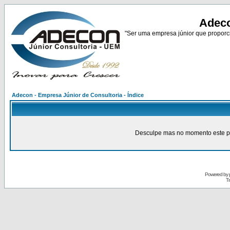
Adeco
"Ser uma empresa júnior que proporci
Adecon - Empresa Júnior de Consultoria - Índice
Desculpe mas no momento este pain
Powered by
Tr