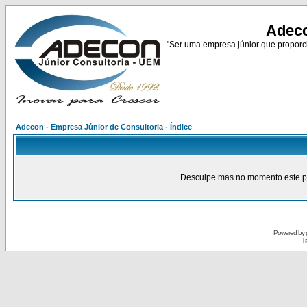
Adeco
"Ser uma empresa júnior que proporci
Adecon - Empresa Júnior de Consultoria - Índice
Desculpe mas no momento este pain
Powered by
Tr