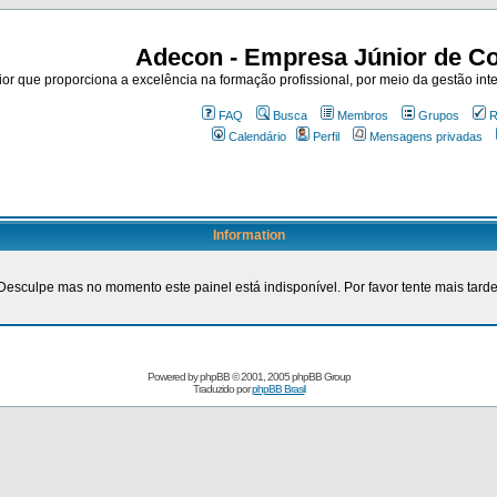
Adecon - Empresa Júnior de Co
r que proporciona a excelência na formação profissional, por meio da gestão inte
FAQ
Busca
Membros
Grupos
R
Calendário
Perfil
Mensagens privadas
Information
Desculpe mas no momento este painel está indisponível. Por favor tente mais tarde
Powered by
phpBB
© 2001, 2005 phpBB Group
Traduzido por
phpBB Brasil