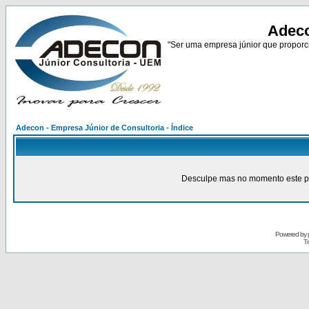
Adeco
"Ser uma empresa júnior que proporci
Adecon - Empresa Júnior de Consultoria - Índice
Desculpe mas no momento este pain
Powered by
Tr