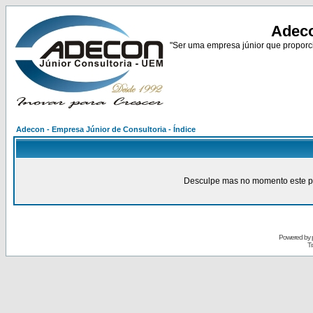
Adeco
"Ser uma empresa júnior que proporci
Adecon - Empresa Júnior de Consultoria - Índice
Desculpe mas no momento este pain
Powered by
Tr