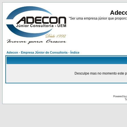
Adeco
"Ser uma empresa júnior que proporci
Adecon - Empresa Júnior de Consultoria - Índice
Desculpe mas no momento este pain
Powered by
Tr