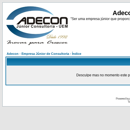
Adeco
"Ser uma empresa júnior que proporci
Adecon - Empresa Júnior de Consultoria - Índice
Desculpe mas no momento este pain
Powered by
Tr