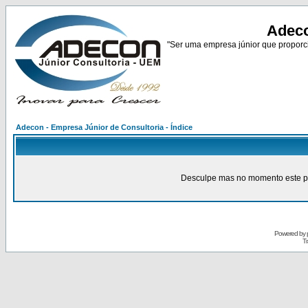
Adeco
"Ser uma empresa júnior que proporci
Adecon - Empresa Júnior de Consultoria - Índice
Desculpe mas no momento este pain
Powered by
Tr