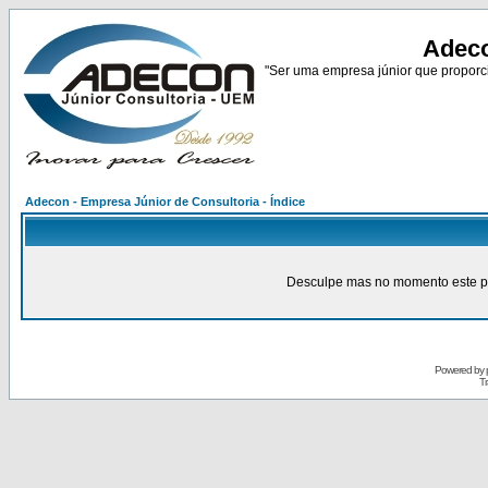
Adeco
"Ser uma empresa júnior que proporci
Adecon - Empresa Júnior de Consultoria - Índice
Desculpe mas no momento este pain
Powered by
Tr