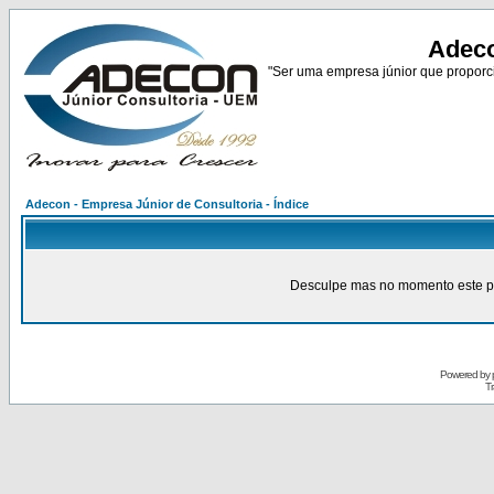
Adeco
"Ser uma empresa júnior que proporci
Adecon - Empresa Júnior de Consultoria - Índice
Desculpe mas no momento este pain
Powered by
Tr