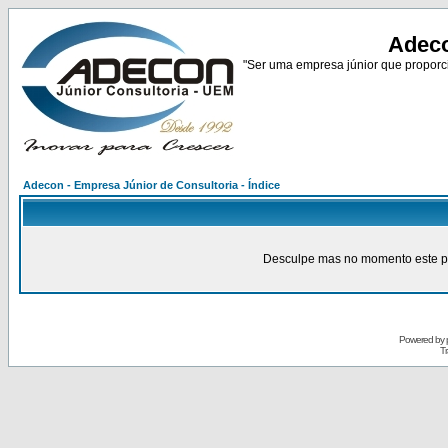
Adeco
"Ser uma empresa júnior que proporci
Adecon - Empresa Júnior de Consultoria - Índice
Desculpe mas no momento este pain
Powered by
Tr