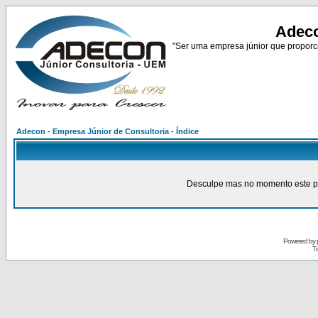
Adeco
"Ser uma empresa júnior que proporci
Adecon - Empresa Júnior de Consultoria - Índice
Desculpe mas no momento este pain
Powered by
Tr