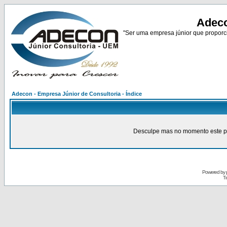
Adeco
"Ser uma empresa júnior que proporci
Adecon - Empresa Júnior de Consultoria - Índice
Desculpe mas no momento este pain
Powered by
Tr