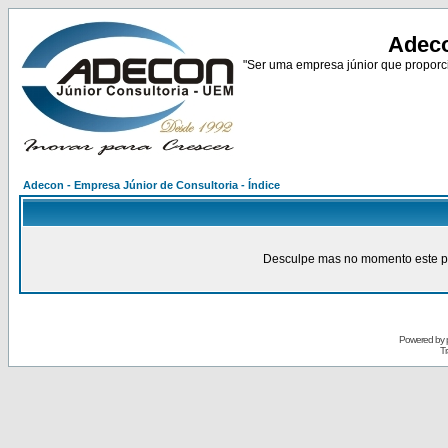
Adeco
"Ser uma empresa júnior que proporci
Adecon - Empresa Júnior de Consultoria - Índice
Desculpe mas no momento este pain
Powered by
Tr