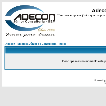
Adeco
"Ser uma empresa júnior que proporci
Adecon - Empresa Júnior de Consultoria - Índice
Desculpe mas no momento este pain
Powered by
Tr