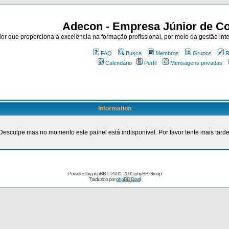
Adecon - Empresa Júnior de Co
r que proporciona a excelência na formação profissional, por meio da gestão inte
FAQ
Busca
Membros
Grupos
R
Calendário
Perfil
Mensagens privadas
Information
Desculpe mas no momento este painel está indisponível. Por favor tente mais tarde
Powered by
phpBB
© 2001, 2005 phpBB Group
Traduzido por
phpBB Brasil