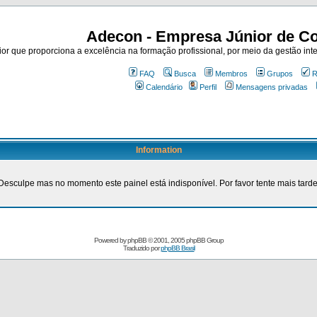
Adecon - Empresa Júnior de Co
r que proporciona a excelência na formação profissional, por meio da gestão inte
FAQ
Busca
Membros
Grupos
R
Calendário
Perfil
Mensagens privadas
Information
Desculpe mas no momento este painel está indisponível. Por favor tente mais tarde
Powered by
phpBB
© 2001, 2005 phpBB Group
Traduzido por
phpBB Brasil