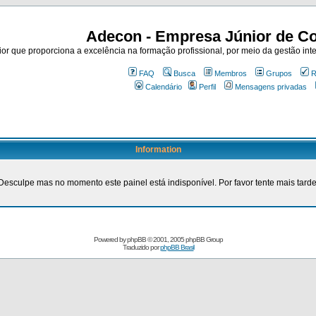
Adecon - Empresa Júnior de Co
r que proporciona a excelência na formação profissional, por meio da gestão inte
FAQ
Busca
Membros
Grupos
R
Calendário
Perfil
Mensagens privadas
Information
Desculpe mas no momento este painel está indisponível. Por favor tente mais tarde
Powered by
phpBB
© 2001, 2005 phpBB Group
Traduzido por
phpBB Brasil