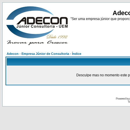
Adeco
"Ser uma empresa júnior que proporci
Adecon - Empresa Júnior de Consultoria - Índice
Desculpe mas no momento este pain
Powered by
Tr