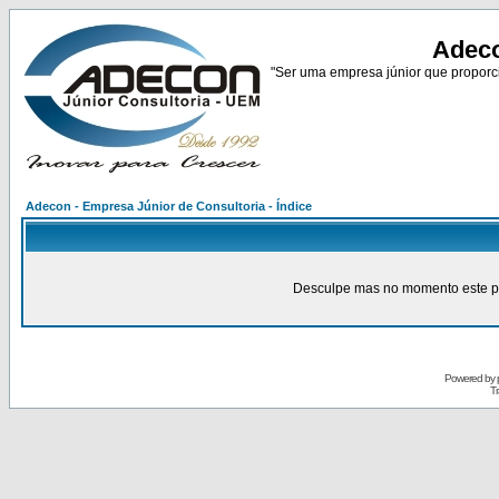
Adeco
"Ser uma empresa júnior que proporci
Adecon - Empresa Júnior de Consultoria - Índice
Desculpe mas no momento este pain
Powered by
Tr