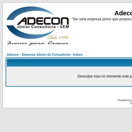
Adeco
"Ser uma empresa júnior que proporci
Adecon - Empresa Júnior de Consultoria - Índice
Desculpe mas no momento este pain
Powered by
Tr