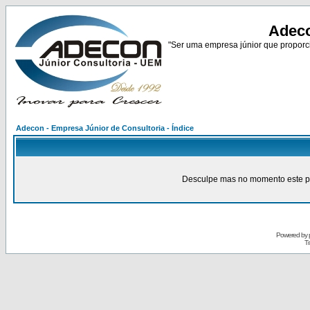
Adeco
"Ser uma empresa júnior que proporci
Adecon - Empresa Júnior de Consultoria - Índice
Desculpe mas no momento este pain
Powered by
Tr