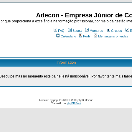
Adecon - Empresa Júnior de Co
r que proporciona a excelência na formação profissional, por meio da gestão inte
FAQ
Busca
Membros
Grupos
R
Calendário
Perfil
Mensagens privadas
Information
Desculpe mas no momento este painel está indisponível. Por favor tente mais tarde
Powered by
phpBB
© 2001, 2005 phpBB Group
Traduzido por
phpBB Brasil