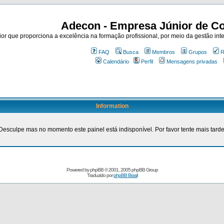
Adecon - Empresa Júnior de Co
r que proporciona a excelência na formação profissional, por meio da gestão inte
FAQ
Busca
Membros
Grupos
R
Calendário
Perfil
Mensagens privadas
Information
Desculpe mas no momento este painel está indisponível. Por favor tente mais tarde
Powered by
phpBB
© 2001, 2005 phpBB Group
Traduzido por
phpBB Brasil