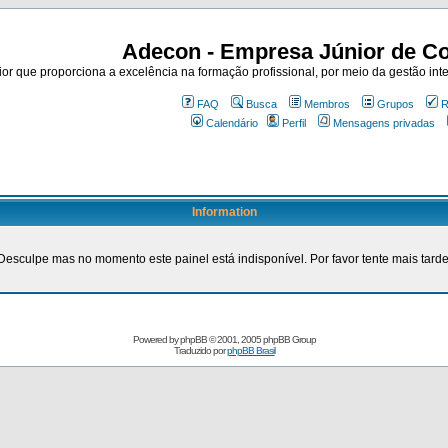
Adecon - Empresa Júnior de Co
r que proporciona a excelência na formação profissional, por meio da gestão inte
FAQ
Busca
Membros
Grupos
R
Calendário
Perfil
Mensagens privadas
Information
Desculpe mas no momento este painel está indisponível. Por favor tente mais tarde
Powered by
phpBB
© 2001, 2005 phpBB Group
Traduzido por
phpBB Brasil