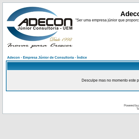
Adeco
"Ser uma empresa júnior que proporci
Adecon - Empresa Júnior de Consultoria - Índice
Desculpe mas no momento este pain
Powered by
Tr