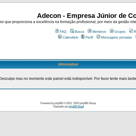
Adecon - Empresa Júnior de Co
r que proporciona a excelência na formação profissional, por meio da gestão inte
FAQ
Busca
Membros
Grupos
R
Calendário
Perfil
Mensagens privadas
Information
Desculpe mas no momento este painel está indisponível. Por favor tente mais tarde
Powered by
phpBB
© 2001, 2005 phpBB Group
Traduzido por
phpBB Brasil