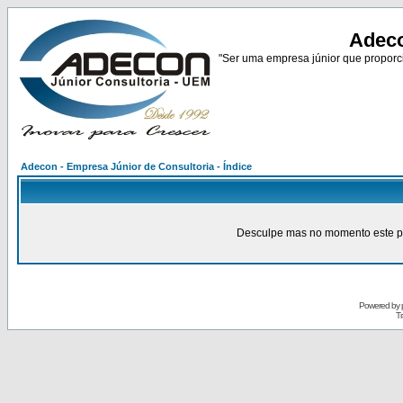
Adeco
"Ser uma empresa júnior que proporci
Adecon - Empresa Júnior de Consultoria - Índice
Desculpe mas no momento este pain
Powered by
Tr