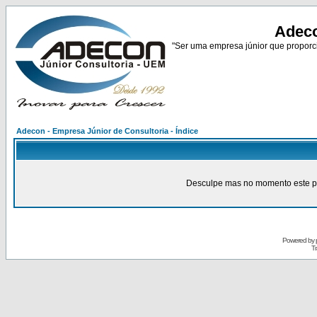
Adeco
"Ser uma empresa júnior que proporci
Adecon - Empresa Júnior de Consultoria - Índice
Desculpe mas no momento este pain
Powered by
Tr