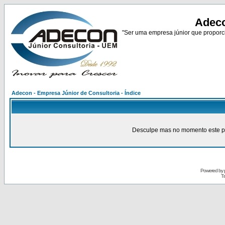
Adeco
"Ser uma empresa júnior que proporci
Adecon - Empresa Júnior de Consultoria - Índice
Desculpe mas no momento este pain
Powered by
Tr