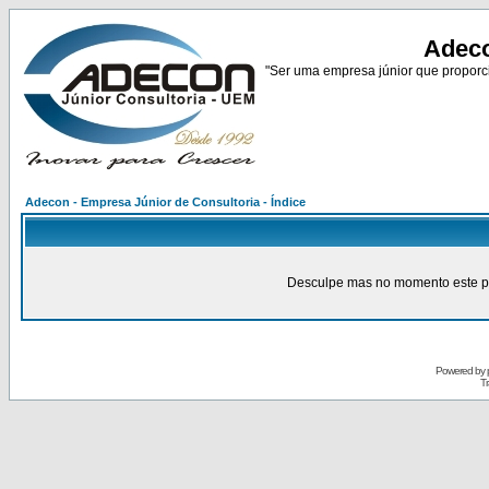
Adeco
"Ser uma empresa júnior que proporci
Adecon - Empresa Júnior de Consultoria - Índice
Desculpe mas no momento este pain
Powered by
Tr